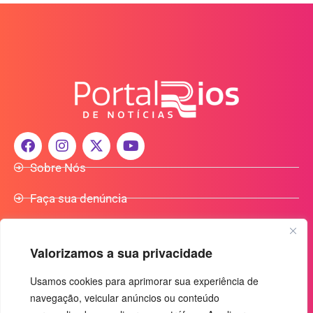
Sobre Nós
Faça sua denúncia
Participe do Nosso Grupo de Whatsapp
Valorizamos a sua privacidade
Anuncie Conosco
Usamos cookies para aprimorar sua experiência de
navegação, veicular anúncios ou conteúdo
+55 (92) 3085-7464