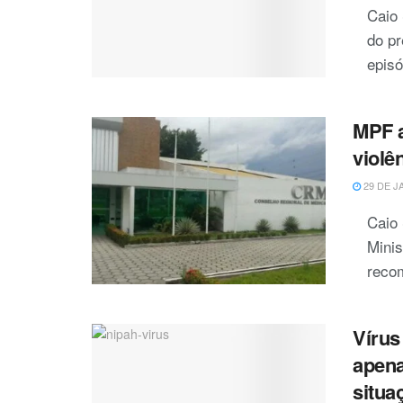
Caio 
do pr
episó
MPF a
violê
29 DE J
Caio
Minis
recom
Vírus
apena
situa