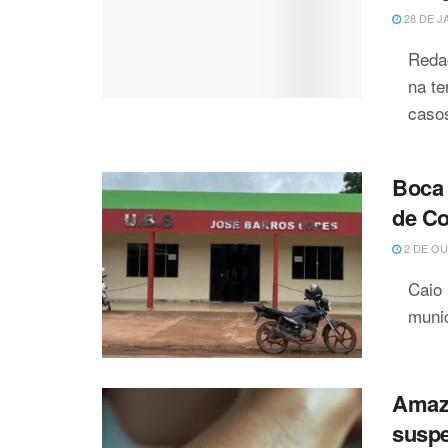
28 DE J
Redaç
na te
casos
Boca 
de Co
2 DE OU
Caio
munic
Amazo
suspe