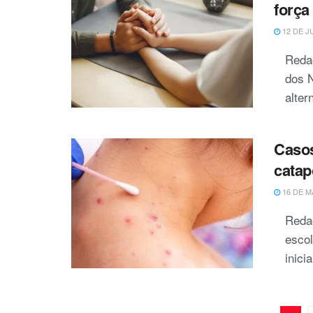
força
12 DE J
Reda
dos 
alter
Casos
catap
16 DE M
Reda
escol
inici