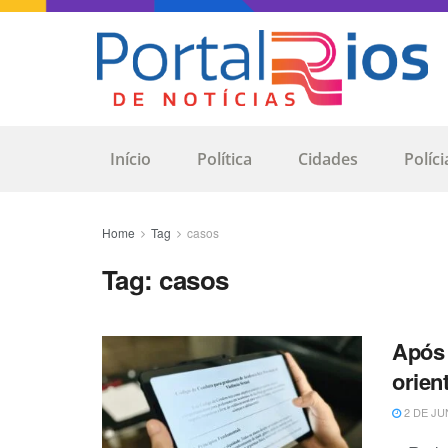
Início
Política
Cidades
Políci
Home
Tag
casos
Tag:
casos
Após 
orien
2 DE JU