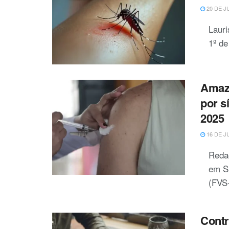
20 DE J
Laur
1º de
Amazo
por s
2025
16 DE J
Reda
em S
(FVS-
Contr