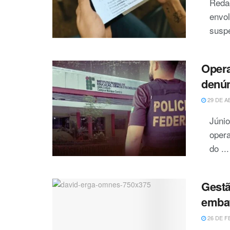
Reda
envol
suspe
Opera
denún
29 DE A
Júni
opera
do ...
Gestã
embat
26 DE F