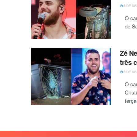
8 DE DE
O can
de Sã
Zé Ne
três 
6 DE DE
O can
Crist
terça-