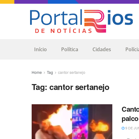
Início
Política
Cidades
Políci
Home
Tag
cantor sertanejo
Tag:
cantor sertanejo
Canto
palco
9 DE JU