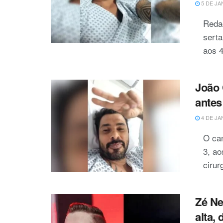
5 DE JA
Reda
serta
aos 4
João 
antes
4 DE JA
O can
3, a
cirur
Zé Ne
alta,