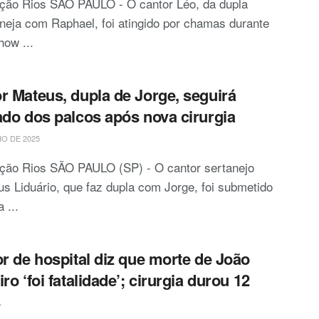
ção Rios SÃO PAULO - O cantor Léo, da dupla
neja com Raphael, foi atingido por chamas durante
ow ...
r Mateus, dupla de Jorge, seguirá
ado dos palcos após nova cirurgia
IO DE 2025
ção Rios SÃO PAULO (SP) - O cantor sertanejo
s Liduário, que faz dupla com Jorge, foi submetido
 ...
or de hospital diz que morte de João
ro ‘foi fatalidade’; cirurgia durou 12
s