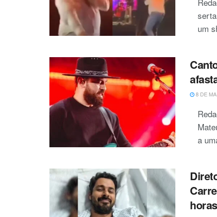
Reda
serta
um sh
Canto
afast
8 DE MA
Reda
Mateu
a uma
Diret
Carrei
hora