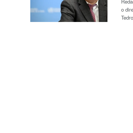
Redaç
o dir
Tedr