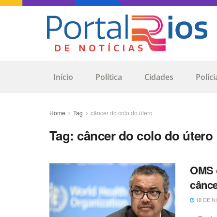
Início
Política
Cidades
Políci
Home
Tag
câncer do colo do útero
Tag:
câncer do colo do útero
OMS c
cânce
18 DE N