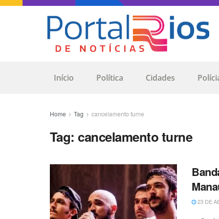
Início
Política
Cidades
Políci
Home
Tag
cancelamento turne
Tag:
cancelamento turne
Banda
Mana
23 DE A