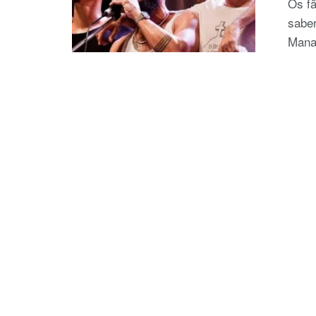
Os fã
sabe
Manau