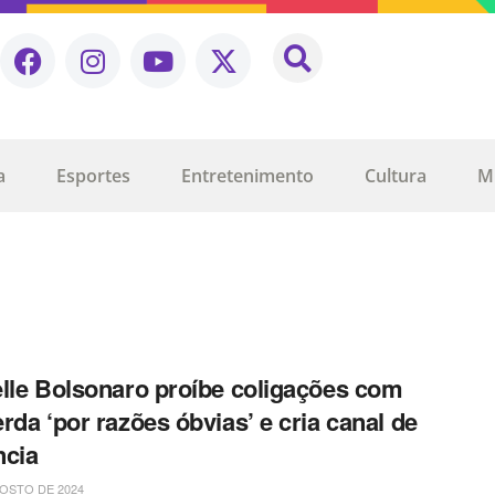
a
Esportes
Entretenimento
Cultura
M
lle Bolsonaro proíbe coligações com
rda ‘por razões óbvias’ e cria canal de
ncia
OSTO DE 2024