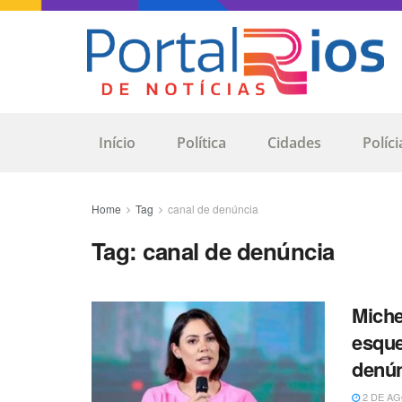
Início
Política
Cidades
Políci
Home
Tag
canal de denúncia
Tag:
canal de denúncia
Miche
esque
denú
2 DE AG