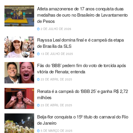
Atleta amazonense de 17 anos conquista duas
medalhas de ouro no Brasileiro de Levantamento
de Pesos
2 DE JULHO DE 2026
Rayssa Leal domina final e é campeã da etapa
de Brasília da SLS
13 DE JULHO DE 2025
Fãs do ‘BBB’ pedem fim do voto de torcida após
vitória de Renata; entenda
23 DE ABRIL DE 2025
Renata é a campeã do ‘BBB 25’ e ganha R$ 2,72
milhões
23 DE ABRIL DE 2025
Beija-flor conquista o 15º título do carnaval do Rio
de Janeiro
5 DE MARÇO DE 2025