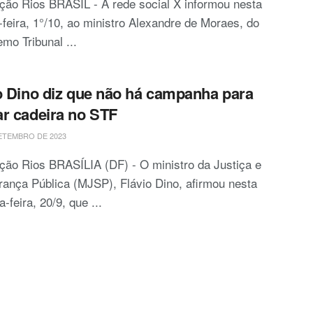
ão Rios BRASIL - A rede social X informou nesta
-feira, 1°/10, ao ministro Alexandre de Moraes, do
mo Tribunal ...
o Dino diz que não há campanha para
r cadeira no STF
ETEMBRO DE 2023
ão Rios BRASÍLIA (DF) - O ministro da Justiça e
ança Pública (MJSP), Flávio Dino, afirmou nesta
a-feira, 20/9, que ...