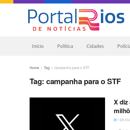
Início
Política
Cidades
Políci
Home
Tag
campanha para o STF
Tag:
campanha para o STF
X diz
milhõ
1 DE OU