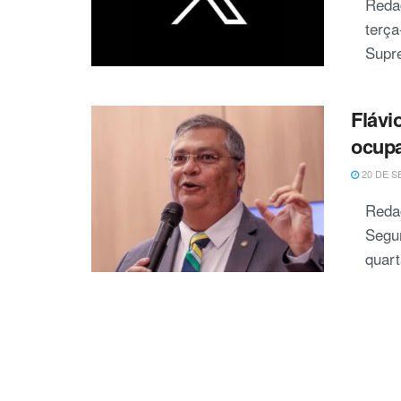
Redaç
terça
Supre
Flávi
ocupa
20 DE S
Redaç
Segur
quart