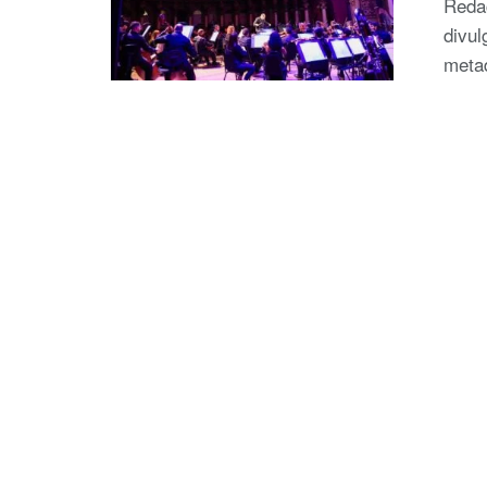
Reda
divul
metad