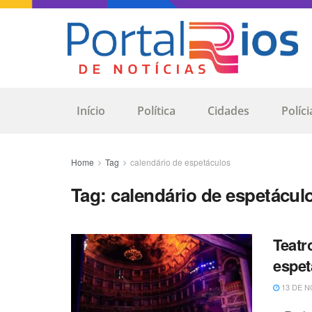
Início
Política
Cidades
Políci
Home
Tag
calendário de espetáculos
Tag:
calendário de espetácul
Teatr
espet
13 DE N