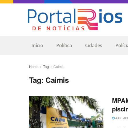
Início
Política
Cidades
Políci
Home
Tag
Caimis
Tag:
Caimis
MPAM 
pisci
4 DE AB