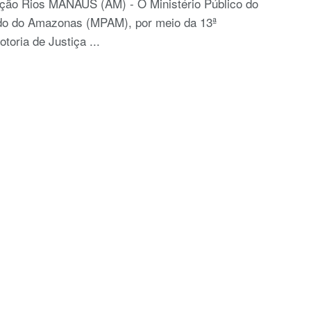
ção Rios MANAUS (AM) - O Ministério Público do
do do Amazonas (MPAM), por meio da 13ª
toria de Justiça ...