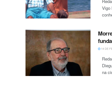
Reda
Vigo 
conh
Morre
funda
14 DE F
Redaç
Diegu
na ci