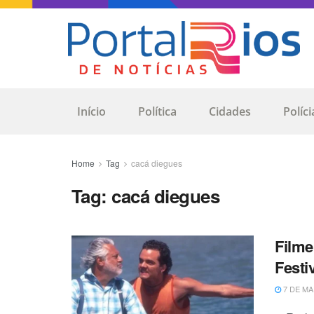
Início
Política
Cidades
Políci
Home
Tag
cacá diegues
Tag:
cacá diegues
Filme
Festi
7 DE MA