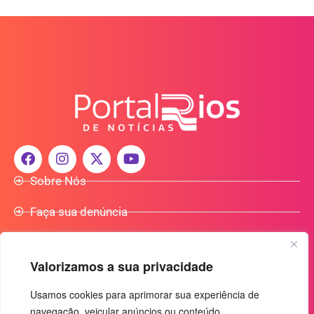
Sobre Nós
Faça sua denúncia
Participe do Nosso Grupo de Whatsapp
Valorizamos a sua privacidade
Anuncie Conosco
Usamos cookies para aprimorar sua experiência de
navegação, veicular anúncios ou conteúdo