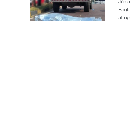
Júni
Bente
atrop