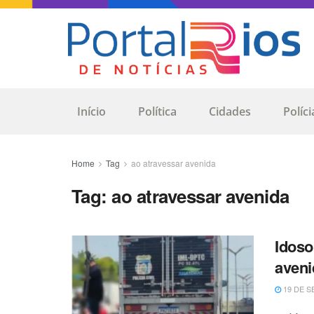
Início
Política
Cidades
Políci
Home
Tag
ao atravessar avenida
Tag:
ao atravessar avenida
Idoso
aveni
19 DE S