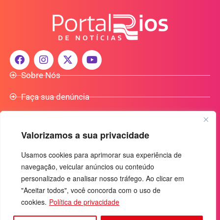
Sobre Nós
Faça sua denúncia
Participe do Nosso Grupo de Whatsapp
Valorizamos a sua privacidade
Anuncie Conosco
Usamos cookies para aprimorar sua experiência de
navegação, veicular anúncios ou conteúdo
+55 (92) 3085-7464
personalizado e analisar nosso tráfego. Ao clicar em
comercialradio95.7fm@gmail.com
"Aceitar todos", você concorda com o uso de
Av. Rio Madeira, 444 - Nossa Sra. das Graças
cookies.
Política de privacidade
Manaus-AM - CEP: 69053-030