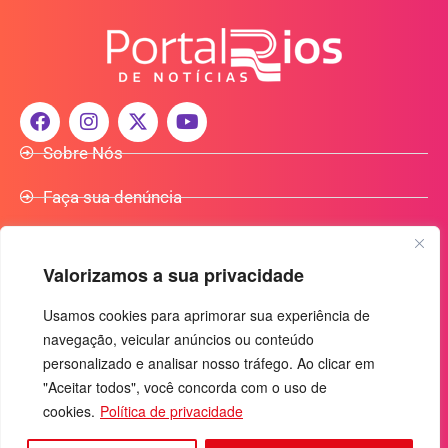
Sobre Nós
Faça sua denúncia
Participe do Nosso Grupo de Whatsapp
Valorizamos a sua privacidade
Anuncie Conosco
Usamos cookies para aprimorar sua experiência de
navegação, veicular anúncios ou conteúdo
+55 (92) 3085-7464
personalizado e analisar nosso tráfego. Ao clicar em
comercialradio95.7fm@gmail.com
"Aceitar todos", você concorda com o uso de
Av. Rio Madeira, 444 - Nossa Sra. das Graças
cookies.
Política de privacidade
Manaus-AM - CEP: 69053-030