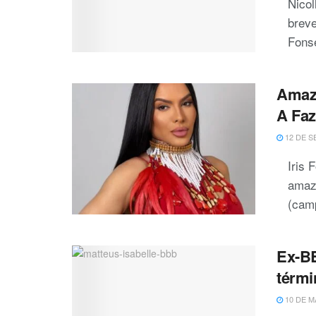
Nicol
breve
Fonse
Amazo
A Faz
12 DE S
Iris 
amaz
(cam
Ex-BB
térmi
10 DE M