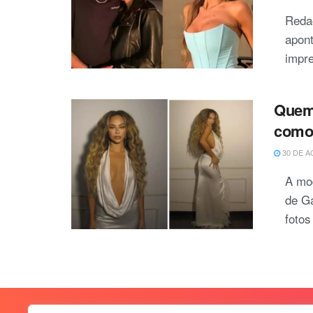
Reda
apon
impre
Quem 
como 
30 DE A
A mod
de Ga
fotos