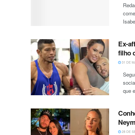
Reda
come
Isabe
Ex-af
filho
31 DE M
Segu
socia
que e
Conhe
Neym
28 DE S