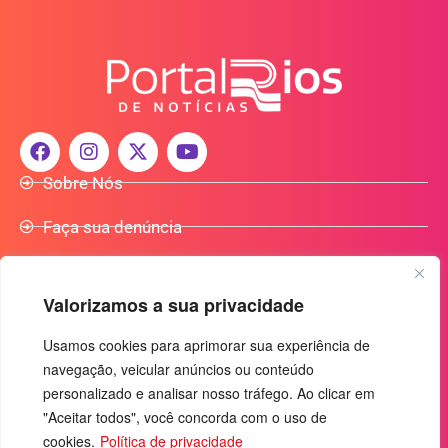
Sobre Nós
Faça sua denúncia
Participe do Nosso Grupo de Whatsapp
Valorizamos a sua privacidade
Anuncie Conosco
Usamos cookies para aprimorar sua experiência de
navegação, veicular anúncios ou conteúdo
+55 (92) 3085-7464
personalizado e analisar nosso tráfego. Ao clicar em
comercialradio95.7fm@gmail.com
"Aceitar todos", você concorda com o uso de
Av. Rio Madeira, 444 - Nossa Sra. das Graças
cookies.
Política de privacidade