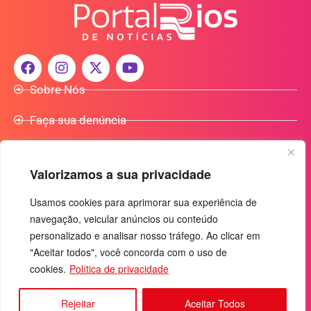
Sobre Nós
Faça sua denúncia
Participe do Nosso Grupo de Whatsapp
Valorizamos a sua privacidade
Anuncie Conosco
Usamos cookies para aprimorar sua experiência de
navegação, veicular anúncios ou conteúdo
+55 (92) 3085-7464
personalizado e analisar nosso tráfego. Ao clicar em
comercialradio95.7fm@gmail.com
"Aceitar todos", você concorda com o uso de
cookies.
Política de privacidade
Av. Rio Madeira, 444 - Nossa Sra. das Graças
Manaus-AM - CEP: 69053-030
Rejeitar
Aceitar Todos