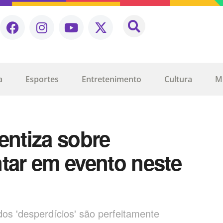
a
Esportes
Entretenimento
Cultura
M
entiza sobre
tar em evento neste
os 'desperdícios' são perfeitamente