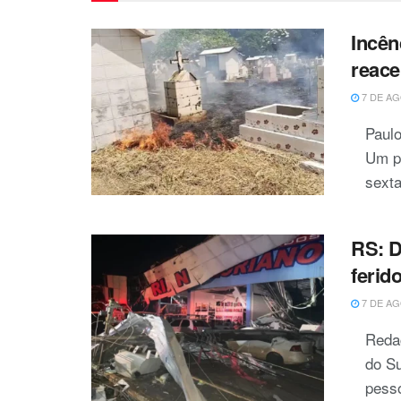
Incên
reace
7 DE AG
Paulo
Um pr
sexta-
RS: D
ferid
7 DE AG
Reda
do Su
pesso