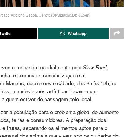
rcado Adolpho Lisboa, Centro (Divulgação/Dick Ebert)
Twitter
Whatsapp
vento realizado mundialmente pelo
,
Slow Food
nha, e promove a sensibilização e a
Em Manaus, ocorre neste sábado, das 8h às 13h, no
ras, manifestações artísticas locais e um
 a quem estiver de passagem pelo local.
tizar a população para o problema global do aumento
dos, feiras e consumidores. A preparação dos
e frutas, separando os alimentos aptos para o
 semanal dos animais que vivem sob os cuidados do