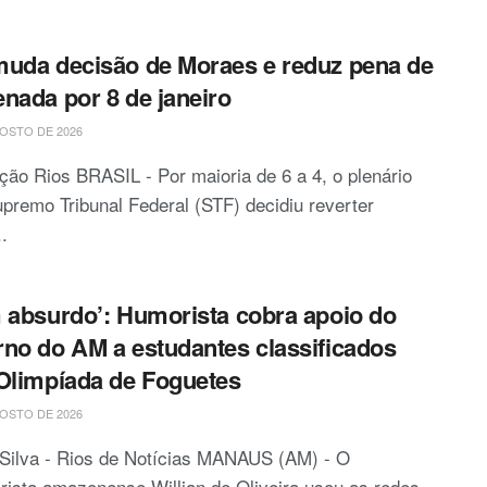
uda decisão de Moraes e reduz pena de
nada por 8 de janeiro
OSTO DE 2026
ão Rios BRASIL - Por maioria de 6 a 4, o plenário
premo Tribunal Federal (STF) decidiu reverter
.
 absurdo’: Humorista cobra apoio do
no do AM a estudantes classificados
Olimpíada de Foguetes
OSTO DE 2026
 Silva - Rios de Notícias MANAUS (AM) - O
ista amazonense Willian de Oliveira usou as redes