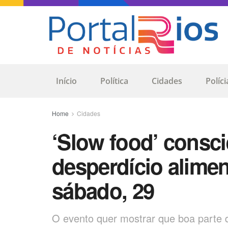
Início
Política
Cidades
Políci
Home
Cidades
‘Slow food’ consci
desperdício alimen
sábado, 29
O evento quer mostrar que boa parte d