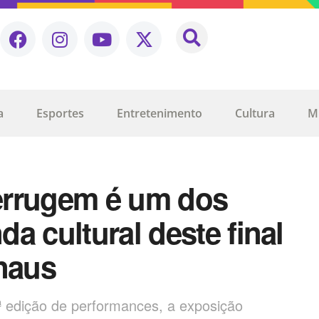
a
Esportes
Entretenimento
Cultura
M
errugem é um dos
a cultural deste final
naus
 edição de performances, a exposição