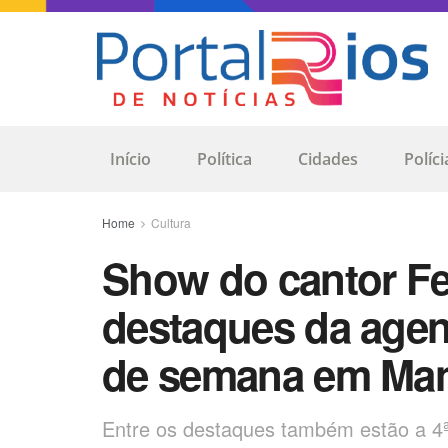
Início
Política
Cidades
Políci
Home
Cultura
Show do cantor F
destaques da agend
de semana em Ma
Entre os destaques também estão a 4ª