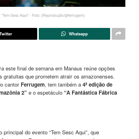
nto “Tem Sesc Aqui” - Foto: (Reprodução/@ferrugem)
Twitter
Whatsapp
a este final de semana em Manaus reúne opções
es gratuitas que prometem atrair os amazonenses.
do cantor
, tem também a
Ferrugem
4ª
edição de
e o espetáculo
mazônia 2”
“A Fantástica Fábrica
 principal do evento “Tem Sesc Aqui”, que