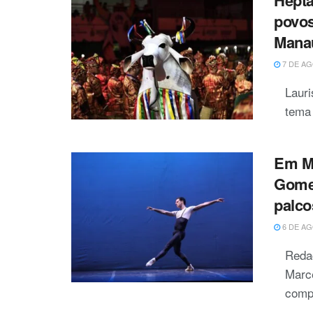
povo
Mana
7 DE AG
Laur
tema 
Em M
Gomes
palco
6 DE AG
Reda
Marc
compa