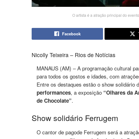
O artista é a atração principal do eve
Facebook
Nicolly Teixeira – Rios de Notícias
MANAUS (AM) – A programação cultural par
para todos os gostos e idades, com atraçõ
Entre os destaques estão o show solidário 
, a exposição
performances
“Olhares da A
.
de Chocolate”
Show solidário Ferrugem
O cantor de pagode Ferrugem será a atração