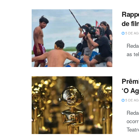
Rappe
de fi
5 DE AG
Reda
as te
Prêmi
‘O Ag
5 DE AG
Redaç
ocorr
Teatr