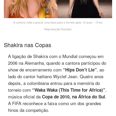
A cantora volta a gravar uma faixa para o torneio após 12 anos – (Foto:
Reprodução/Youtube)
Shakira nas Copas
A ligação de Shakira com o Mundial começou em
2006 na Alemanha, quando a cantora participou do
show de encerramento com
, ao
“Hips Don’t Lie”
lado do cantor haitiano Wyclef Jean. Quatro anos
depois, a colombiana entrou para a memória do
torneio com
,
“Waka Waka (This Time for Africa)”
música oficial da
.
Copa de 2010, na África do Sul
A FIFA reconhece a faixa como um dos grandes
hinos da competição.