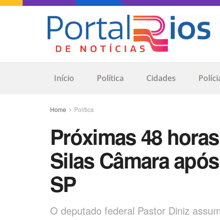
Início
Política
Cidades
Políci
Home
Política
Próximas 48 horas 
Silas Câmara após 
SP
O deputado federal Pastor Diniz assu