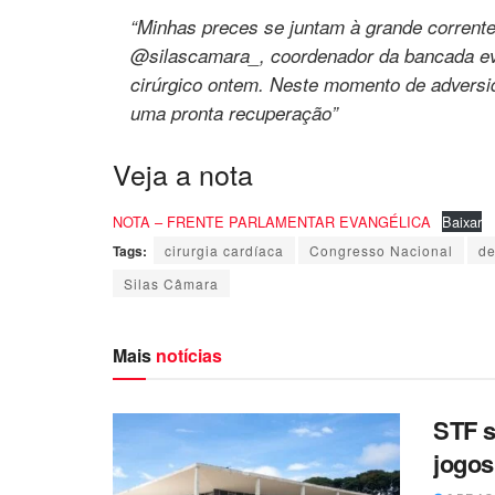
“Minhas preces se juntam à grande corrent
@silascamara_, coordenador da bancada eva
cirúrgico ontem. Neste momento de adversid
uma pronta recuperação”
Veja a nota
NOTA – FRENTE PARLAMENTAR EVANGÉLICA
Baixar
Tags:
cirurgia cardíaca
Congresso Nacional
de
Silas Câmara
Mais
notícias
STF s
jogos