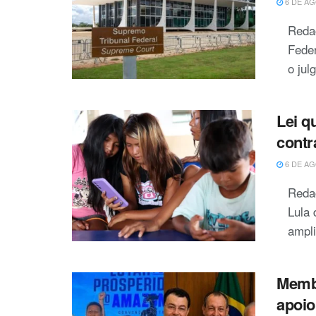
6 DE AG
Reda
Feder
o jul
Lei q
contr
6 DE AG
Redaç
Lula 
ampli
Membr
apoio