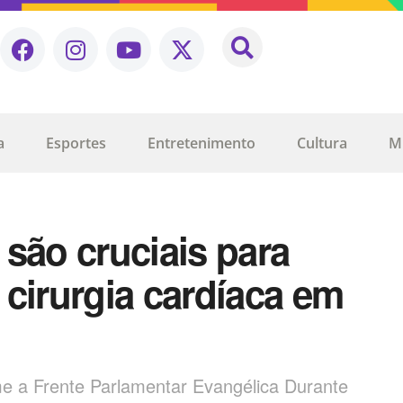
a
Esportes
Entretenimento
Cultura
M
são cruciais para
cirurgia cardíaca em
me a Frente Parlamentar Evangélica Durante