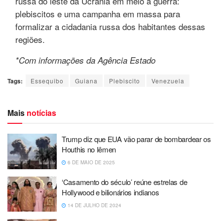
russa do leste da Ucrânia em meio à guerra:
plebiscitos e uma campanha em massa para
formalizar a cidadania russa dos habitantes dessas
regiões.
*Com informações da Agência Estado
Tags:
Essequibo
Guiana
Plebiscito
Venezuela
Mais
notícias
Trump diz que EUA vão parar de bombardear os
Houthis no Iêmen
6 DE MAIO DE 2025
‘Casamento do século’ reúne estrelas de
Hollywood e bilionários indianos
14 DE JULHO DE 2024