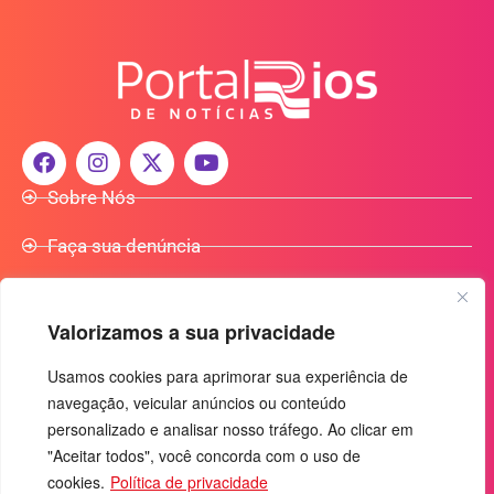
Sobre Nós
Faça sua denúncia
Participe do Nosso Grupo de Whatsapp
Valorizamos a sua privacidade
Anuncie Conosco
Usamos cookies para aprimorar sua experiência de
navegação, veicular anúncios ou conteúdo
+55 (92) 3085-7464
personalizado e analisar nosso tráfego. Ao clicar em
comercialradio95.7fm@gmail.com
"Aceitar todos", você concorda com o uso de
cookies.
Política de privacidade
Av. Rio Madeira, 444 - Nossa Sra. das Graças