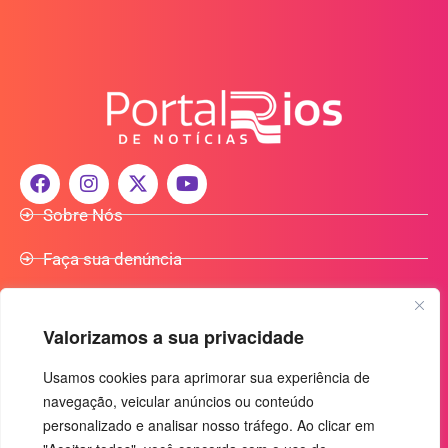
Sobre Nós
Faça sua denúncia
Participe do Nosso Grupo de Whatsapp
Valorizamos a sua privacidade
Anuncie Conosco
Usamos cookies para aprimorar sua experiência de
navegação, veicular anúncios ou conteúdo
+55 (92) 3085-7464
personalizado e analisar nosso tráfego. Ao clicar em
comercialradio95.7fm@gmail.com