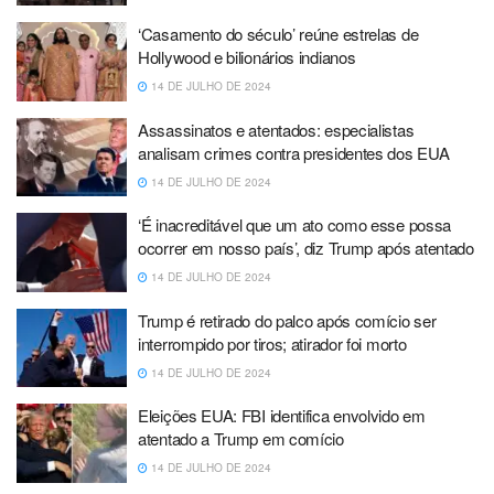
‘Casamento do século’ reúne estrelas de
Hollywood e bilionários indianos
14 DE JULHO DE 2024
Assassinatos e atentados: especialistas
analisam crimes contra presidentes dos EUA
14 DE JULHO DE 2024
‘É inacreditável que um ato como esse possa
ocorrer em nosso país’, diz Trump após atentado
14 DE JULHO DE 2024
Trump é retirado do palco após comício ser
interrompido por tiros; atirador foi morto
14 DE JULHO DE 2024
Eleições EUA: FBI identifica envolvido em
atentado a Trump em comício
14 DE JULHO DE 2024