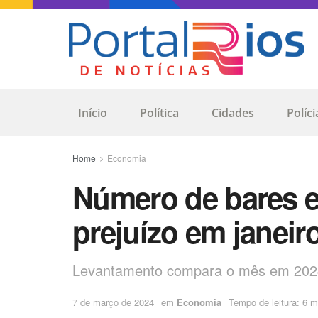
Início
Política
Cidades
Políci
Home
Economia
Número de bares e
prejuízo em janei
Levantamento compara o mês em 202
7 de março de 2024
em
Economia
Tempo de leitura: 6 m