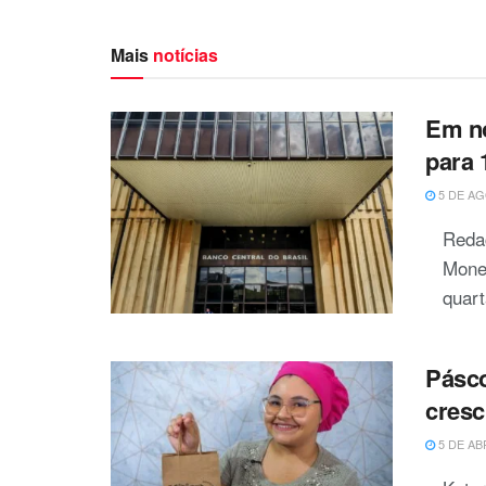
Mais
notícias
Em no
para 
5 DE AG
Reda
Monet
quart
Pásco
cresc
5 DE AB