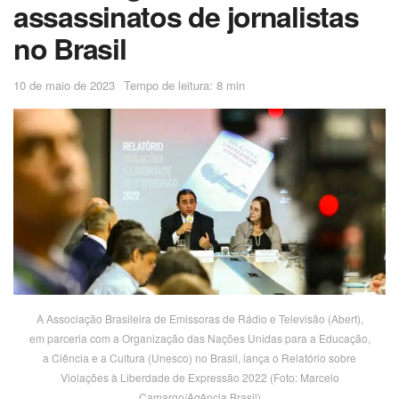
assassinatos de jornalistas
no Brasil
10 de maio de 2023
Tempo de leitura: 8 min
A Associação Brasileira de Emissoras de Rádio e Televisão (Abert),
em parceria com a Organização das Nações Unidas para a Educação,
a Ciência e a Cultura (Unesco) no Brasil, lança o Relatório sobre
Violações à Liberdade de Expressão 2022 (Foto: Marcelo
Camargo/Agência Brasil)