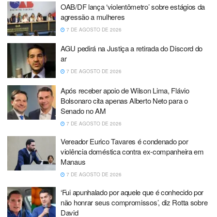
OAB/DF lança ‘violentômetro’ sobre estágios da
agressão a mulheres
7 DE AGOSTO DE 2026
AGU pedirá na Justiça a retirada do Discord do
ar
7 DE AGOSTO DE 2026
Após receber apoio de Wilson Lima, Flávio
Bolsonaro cita apenas Alberto Neto para o
Senado no AM
7 DE AGOSTO DE 2026
Vereador Eurico Tavares é condenado por
violência doméstica contra ex-companheira em
Manaus
7 DE AGOSTO DE 2026
‘Fui apunhalado por aquele que é conhecido por
não honrar seus compromissos’, diz Rotta sobre
David