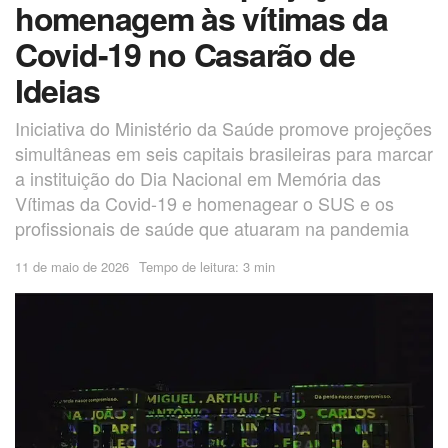
homenagem às vítimas da
Covid-19 no Casarão de
Ideias
Iniciativa do Ministério da Saúde promove projeções
simultâneas em seis capitais brasileiras para marcar
a instituição do Dia Nacional em Memória das
Vítimas da Covid-19 e homenagear o SUS e os
profissionais de saúde que atuaram na pandemia
11 de maio de 2026
Tempo de leitura: 3 min