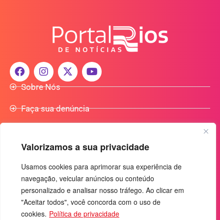
Sobre Nós
Faça sua denúncia
Participe do Nosso Grupo de Whatsapp
Valorizamos a sua privacidade
Anuncie Conosco
Usamos cookies para aprimorar sua experiência de
navegação, veicular anúncios ou conteúdo
+55 (92) 3085-7464
personalizado e analisar nosso tráfego. Ao clicar em
comercialradio95.7fm@gmail.com
"Aceitar todos", você concorda com o uso de
Av. Rio Madeira, 444 - Nossa Sra. das Graças
cookies.
Política de privacidade