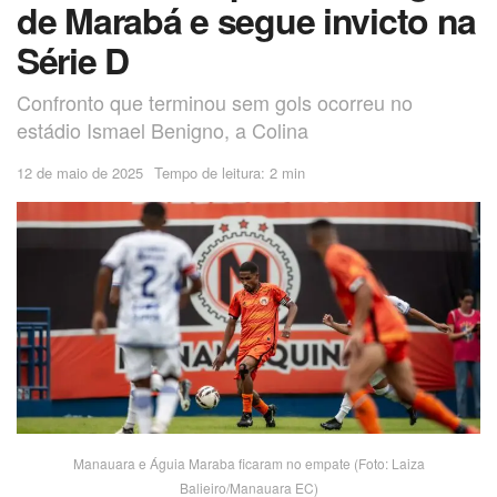
de Marabá e segue invicto na
Série D
Confronto que terminou sem gols ocorreu no
estádio Ismael Benigno, a Colina
12 de maio de 2025
Tempo de leitura: 2 min
Manauara e Águia Maraba ficaram no empate (Foto: Laiza
Balieiro/Manauara EC)