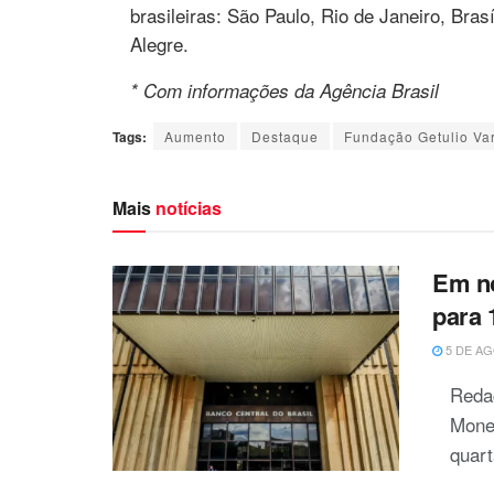
brasileiras: São Paulo, Rio de Janeiro, Bras
Alegre.
* Com informações da Agência Brasil
Tags:
Aumento
Destaque
Fundação Getulio Va
Mais
notícias
Em no
para 
5 DE AG
Reda
Monet
quart