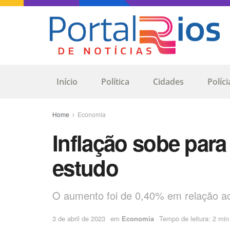
Início
Política
Cidades
Políci
Home
Economia
Inflação sobe para
estudo
O aumento foi de 0,40% em relação ao
3 de abril de 2023
em
Economia
Tempo de leitura: 2 min