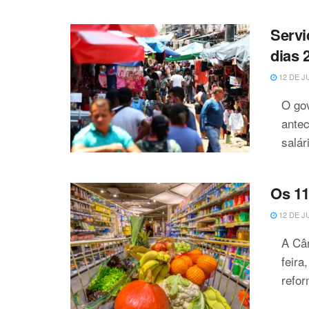
Servi
dias 
12 DE J
O gov
antec
salár
Os 11
12 DE J
A Câ
feira
refor