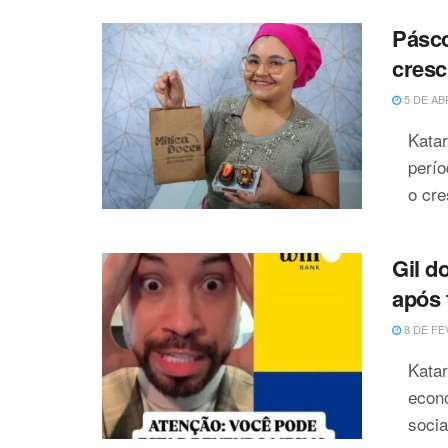
Pásco
cresc
5 DE AB
Kata
perío
o cre
Gil d
após 
8 DE FE
Katar
econo
socia