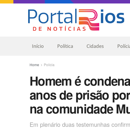
Início
Política
Cidades
Políci
Home
Polícia
Homem é condenad
anos de prisão po
na comunidade M
Em plenário duas testemunhas confir