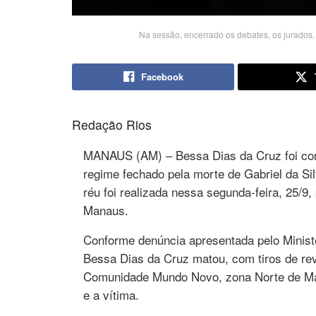
Na sessão, encerrado os debates, os jurados,
Facebook
Redação Rios
MANAUS (AM) – Bessa Dias da Cruz foi con
regime fechado pela morte de Gabriel da Sil
réu foi realizada nessa segunda-feira, 25/9,
Manaus.
Conforme denúncia apresentada pelo Ministé
Bessa Dias da Cruz matou, com tiros de revó
Comunidade Mundo Novo, zona Norte de Mana
e a vítima.