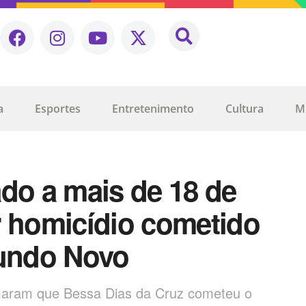
a
Esportes
Entretenimento
Cultura
M
o a mais de 18 de
r homicídio cometido
undo Novo
maram que Bessa Dias da Cruz cometeu o