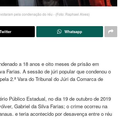
 votaram pela condenação do réu - (Foto: Raphael Alves)
Twitter
Whatsapp
denado a 18 anos e oito meses de prisão em
va Farias. A sessão de júri popular que condenou o
 pela 2.ª Vara do Tribunal do Júri da Comarca de
rio Público Estadual, no dia 19 de outubro de 2019
lver, Gabriel da Silva Farias; o crime ocorreu na
us. e teria acontecido por desavença entre o réu