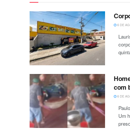
Corp
6 DE AG
Laur
corp
quinta
Homem
com b
6 DE AG
Paulo
Um ho
preso