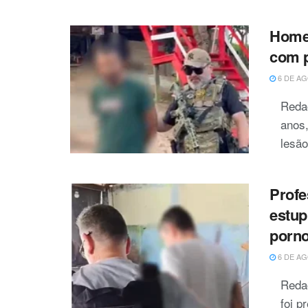
Homem
com p
6 DE AG
Reda
anos,
lesão
Profe
estup
porno
6 DE AG
Reda
foi p