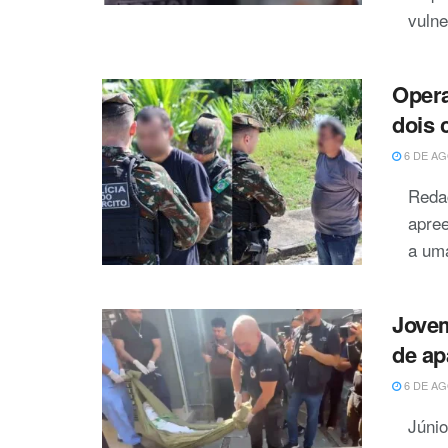
vulne
Opera
dois
6 DE AG
Reda
apre
a um
Jovem
de a
6 DE AG
Júni