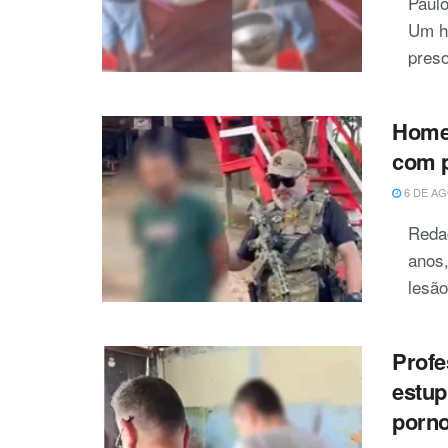
Paulo
Um ho
preso
Homem
com p
6 DE AG
Reda
anos,
lesão
Profe
estup
porno