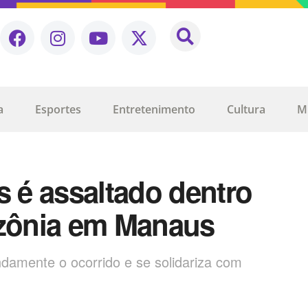
a
Esportes
Entretenimento
Cultura
M
s é assaltado dentro
zônia em Manaus
amente o ocorrido e se solidariza com