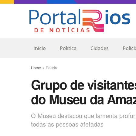
Início
Política
Cidades
Políci
Home
Polícia
Grupo de visitante
do Museu da Ama
O Museu destacou que lamenta profund
todas as pessoas afetadas