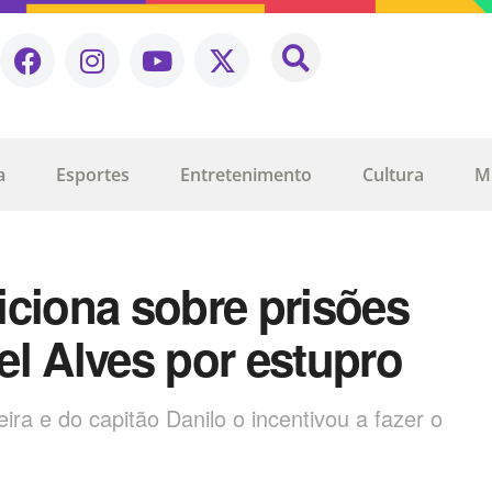
a
Esportes
Entretenimento
Cultura
M
iciona sobre prisões
el Alves por estupro
ira e do capitão Danilo o incentivou a fazer o