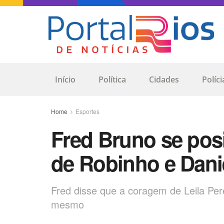
Início
Política
Cidades
Políci
Home
Esportes
Fred Bruno se pos
de Robinho e Dani
Fred disse que a coragem de Leila Pere
mesmo