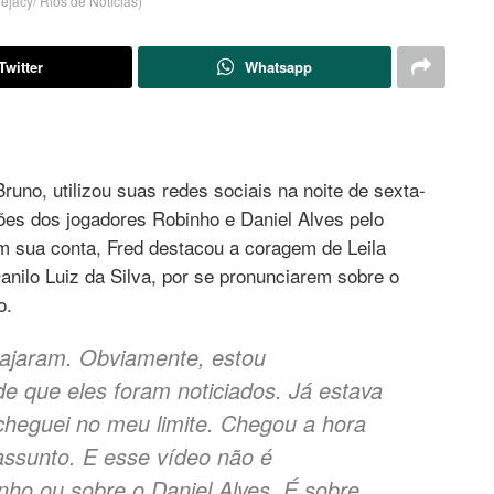
ejacy/ Rios de Notícias)
Twitter
Whatsapp
no, utilizou suas redes sociais na noite de sexta-
isões dos jogadores Robinho e Daniel Alves pelo
m sua conta, Fred destacou a coragem de Leila
Danilo Luiz da Silva, por se pronunciarem sobre o
o.
rajaram. Obviamente, estou
 que eles foram noticiados. Já estava
cheguei no meu limite. Chegou a hora
assunto. E esse vídeo não é
nho ou sobre o Daniel Alves. É sobre