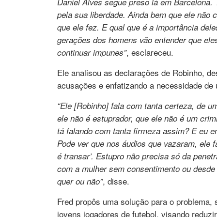
Daniel Alves segue preso lá em Barcelona. 
pela sua liberdade. Ainda bem que ele não c
que ele fez. E qual que é a importância d
gerações dos homens vão entender que ele
, esclareceu.
continuar impunes”
Ele analisou as declarações de Robinho, de
acusações e enfatizando a necessidade de 
“Ele [Robinho] fala com tanta certeza, de u
ele não é estuprador, que ele não é um cri
tá falando com tanta firmeza assim? E eu en
Pode ver que nos áudios que vazaram, ele fa
é transar’. Estupro não precisa só da penetr
com a mulher sem consentimento ou desde q
, disse.
quer ou não”
Fred propôs uma solução para o problema, 
jovens jogadores de futebol, visando reduzi