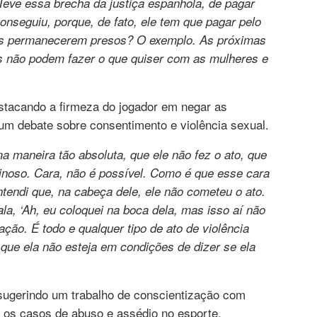
Teve essa brecha da justiça espanhola, de pagar
onseguiu, porque, de fato, ele tem que pagar pelo
eles permanecerem presos? O exemplo. As próximas
s não podem fazer o que quiser com as mulheres e
stacando a firmeza do jogador em negar as
um debate sobre consentimento e violência sexual.
ma maneira tão absoluta, que ele não fez o ato, que
minoso. Cara, não é possível. Como é que esse cara
tendi que, na cabeça dele, ele não cometeu o ato.
la, ‘Ah, eu coloquei na boca dela, mas isso aí não
ação. É todo e qualquer tipo de ato de violência
ue ela não esteja em condições de dizer se ela
sugerindo um trabalho de conscientização com
r os casos de abuso e assédio no esporte.