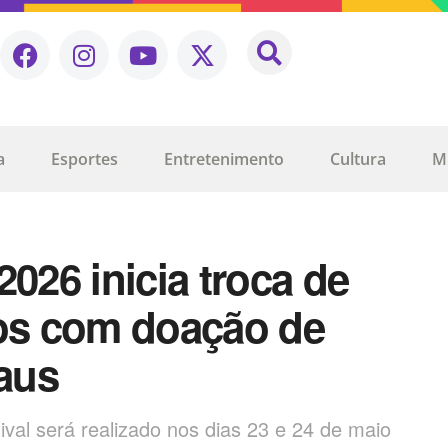
a
Esportes
Entretenimento
Cultura
M
2026 inicia troca de
ios com doação de
aus
tival será realizado nos dias 23 e 24 de maio