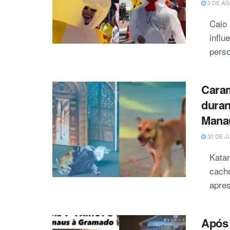
3 DE AG
Caio
influ
perso
Caram
duran
Mana
30 DE J
Kata
cacho
apres
Após 