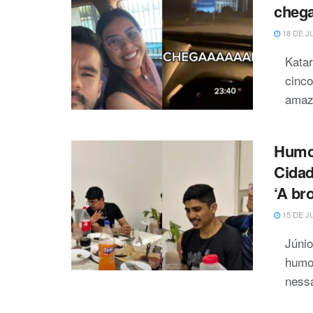
chega
18 DE J
Kata
cinco
amaz
Humor
Cidad
‘A br
15 DE J
Júni
humor
nessa