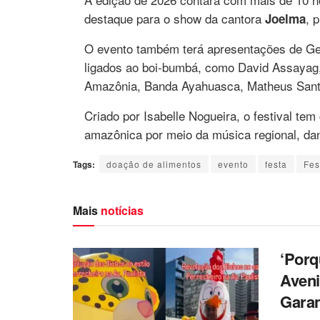
destaque para o show da cantora
, 
Joelma
O evento também terá apresentações de Geo
ligados ao boi-bumbá, como David Assayag, J
Amazônia, Banda Ayahuasca, Matheus Sant
Criado por Isabelle Nogueira, o festival te
amazônica por meio da música regional, dan
Tags:
doação de alimentos
evento
festa
Fes
Mais
notícias
‘Porq
Aveni
Garan