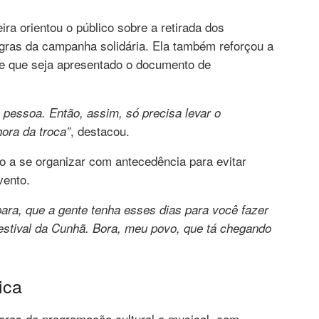
ra orientou o público sobre a retirada dos
egras da campanha solidária. Ela também reforçou a
sde que seja apresentado o documento de
 pessoa. Então, assim, só precisa levar o
, destacou.
ora da troca”
co a se organizar com antecedência para evitar
vento.
epara, que a gente tenha esses dias para você fazer
Festival da Cunhã. Bora, meu povo, que tá chegando
ica
oras de programação cultural e musical, com