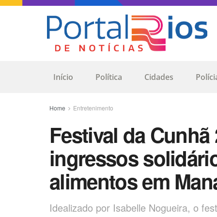
Início
Política
Cidades
Políci
Home
Entretenimento
Festival da Cunhã 
ingressos solidár
alimentos em Man
Idealizado por Isabelle Nogueira, o fes