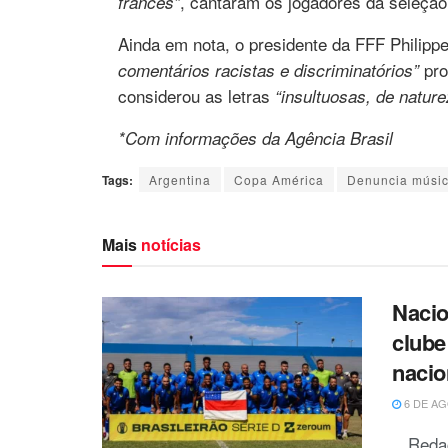
, cantaram os jogadores da seleçã
francês”
Ainda em nota, o presidente da FFF Philipp
pro
comentários racistas e discriminatórios”
considerou as letras
“insultuosas, de nature
*Com informações da Agência Brasil
Tags:
Argentina
Copa América
Denuncia músic
Mais
notícias
Nacio
clube
nacio
6 DE AG
Reda