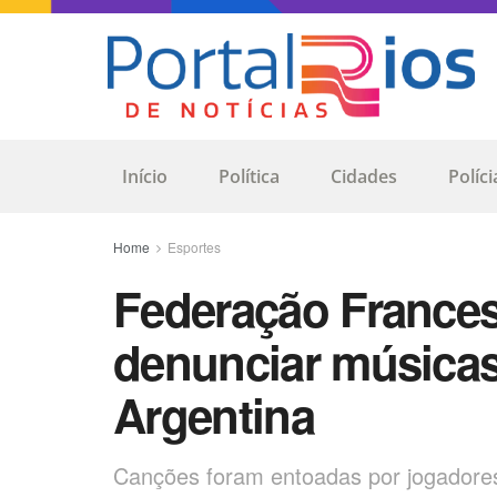
Início
Política
Cidades
Políci
Home
Esportes
Federação Frances
denunciar músicas
Argentina
Canções foram entoadas por jogadore