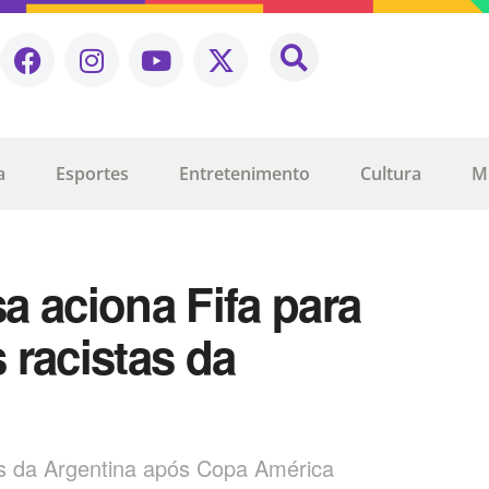
a
Esportes
Entretenimento
Cultura
M
a aciona Fifa para
 racistas da
s da Argentina após Copa América