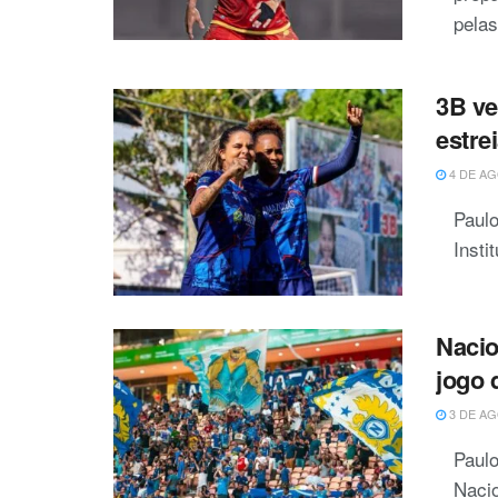
pelas
3B ve
estre
4 DE AG
Paulo
Insti
Nacio
jogo 
3 DE AG
Paulo
Nacio