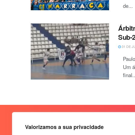
de...
Árbit
Sub-2
31 DE J
Paulo
Um ár
final.
Valorizamos a sua privacidade