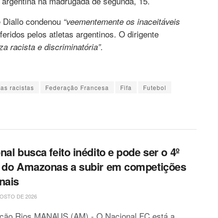
o argentina na madrugada de segunda, 15.
e Diallo condenou
“veementemente os inaceitáveis
feridos pelos atletas argentinos. O dirigente
za racista e discriminatória”.
as racistas
Federação Francesa
Fifa
Futebol
nal busca feito inédito e pode ser o 4º
 do Amazonas a subir em competições
nais
OSTO DE 2026
ção Rios MANAUS (AM) - O Nacional FC está a