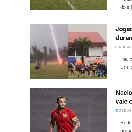
dois 
Jogad
duran
5 DE AG
Paulo
Um jo
Nacio
vale 
5 DE AG
Reda
prepa