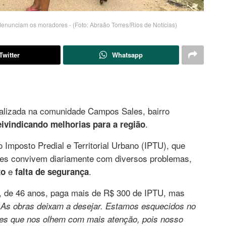
enunciam os moradores - (Foto: Abraão Torres/Rios de Notícias)
Twitter
Whatsapp
alizada na comunidade Campos Sales, bairro
.
eivindicando melhorias para a região
mposto Predial e Territorial Urbano (IPTU), que
res convivem diariamente com diversos problemas,
e
.
xo
falta de segurança
, de 46 anos, paga mais de R$ 300 de IPTU, mas
“
As obras deixam a desejar. Estamos esquecidos no
des que nos olhem com mais atenção, pois nosso