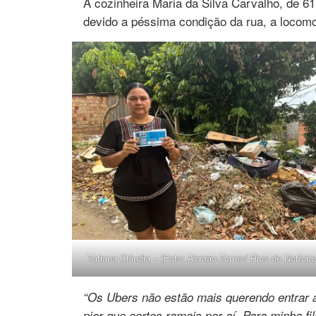
A cozinheira Maria da Silva Carvalho, de 61
devido a péssima condição da rua, a locomoç
Tatiana Cláudia – (Foto: Abraão Torres/ Rios de Notícia
“Os Ubers não estão mais querendo entrar 
pior que certos ramais por aí. Para minha f