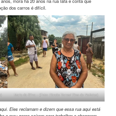
 anos, mora há 20 anos na rua Iafa e conta que
ão dos carros é difícil.
s)
Maria da Silva – (Foto: Abraão Torres/ Rios de Notícias)
aqui. Eles reclamam e dizem que essa rua aqui está
ilha e meu genro saírem para trabalhar e chegarem