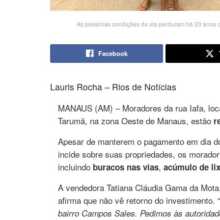
As péssimas condições da via perduram há 20 anos d
Facebook
Lauris Rocha – Rios de Notícias
MANAUS (AM) – Moradores da rua Iafa, loc
Tarumã, na zona Oeste de Manaus, estão
r
Apesar de manterem o pagamento em dia do I
incide sobre suas propriedades, os morado
incluindo
,
buracos nas vias
acúmulo de li
A vendedora Tatiana Cláudia Gama da Mota
afirma que não vê retorno do investimento. 
bairro Campos Sales. Pedimos às autorida