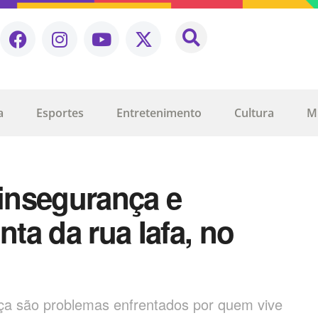
a
Esportes
Entretenimento
Cultura
M
 insegurança e
ta da rua Iafa, no
ança são problemas enfrentados por quem vive