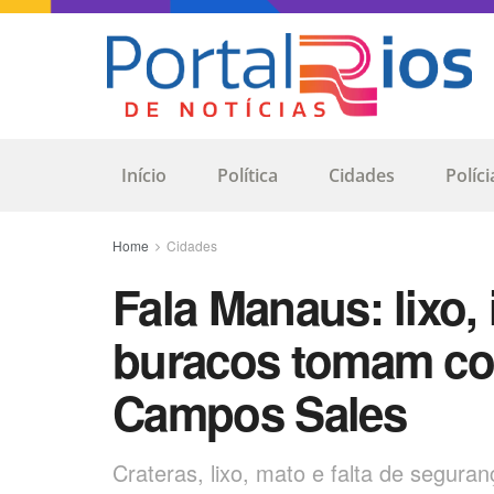
Início
Política
Cidades
Políci
Home
Cidades
Fala Manaus: lixo,
buracos tomam con
Campos Sales
Crateras, lixo, mato e falta de segur