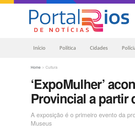
Início
Política
Cidades
Políci
Home
Cultura
‘ExpoMulher’ acon
Provincial a partir 
A exposição é o primeiro evento da p
Museus