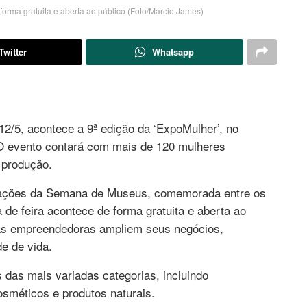
forma gratuita e aberta ao público (Foto/Marcio James)
Twitter
Whatsapp
12/5, acontece a 9ª edição da ‘ExpoMulher’, no
 O evento contará com mais de 120 mulheres
 produção.
brações da Semana de Museus, comemorada entre os
de feira acontece de forma gratuita e aberta ao
e as empreendedoras ampliem seus negócios,
e de vida.
 das mais variadas categorias, incluindo
cosméticos e produtos naturais.