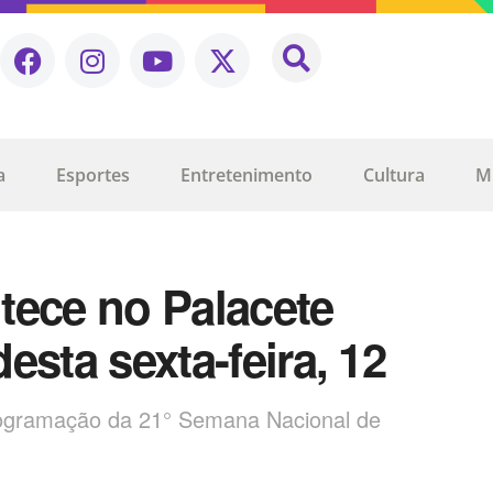
a
Esportes
Entretenimento
Cultura
M
tece no Palacete
desta sexta-feira, 12
rogramação da 21° Semana Nacional de