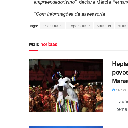
, declara Márcia Fernan
empreendedorismo”
*Com informações da assessoria
Tags:
artesanato
Expomulher
Manaus
Mulh
Mais
notícias
Hepta
povo
Mana
7 DE AG
Laur
tema 