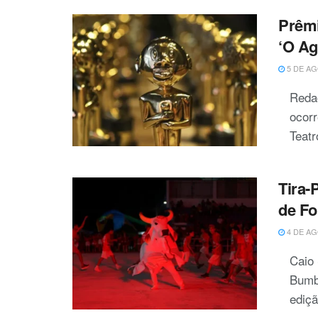
Prêmi
‘O Ag
5 DE AG
Redaç
ocorr
Teatr
Tira-
de Fo
4 DE AG
Caio
Bumbá
ediçã