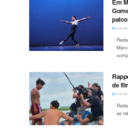
Em M
Gomes
palco
6 DE AG
Reda
Marc
compa
Rappe
de fi
5 DE AG
Reda
as te