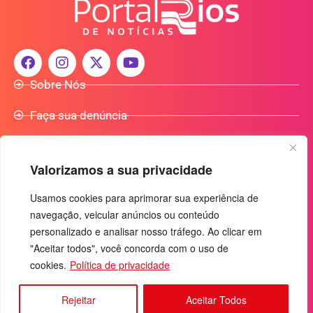
Sobre Nós
Faça sua denúncia
Participe do Nosso Grupo de Whatsapp
Valorizamos a sua privacidade
Anuncie Conosco
Usamos cookies para aprimorar sua experiência de
navegação, veicular anúncios ou conteúdo
+55 (92) 3085-7464
personalizado e analisar nosso tráfego. Ao clicar em
comercialradio95.7fm@gmail.com
"Aceitar todos", você concorda com o uso de
cookies.
Política de privacidade
Av. Rio Madeira, 444 - Nossa Sra. das Graças
Manaus-AM - CEP: 69053-030
Rejeitar
Aceitar Todos