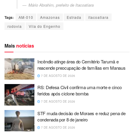
Mário Abrahim, prefeito de Itacoatiara
Tags:
AM-010
Amazonas
Estrada
itacoatiara
rodovia
Vila do Engenho
Mais
notícias
Incêndio atinge área do Cemitério Tarumã e
reacende preocupação de famílias em Manaus
7 DE AGOSTO DE 2026
RS: Defesa Civil confirma uma morte e cinco
feridos após ciclone bomba
7 DE AGOSTO DE 2026
STF muda decisão de Moraes e reduz pena de
condenada por 8 de janeiro
7 DE AGOSTO DE 2026