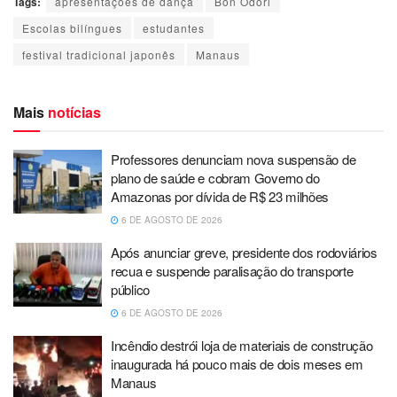
Tags:
apresentações de dança
Bon Odori
Escolas bilíngues
estudantes
festival tradicional japonês
Manaus
Mais
notícias
Professores denunciam nova suspensão de
plano de saúde e cobram Governo do
Amazonas por dívida de R$ 23 milhões
6 DE AGOSTO DE 2026
Após anunciar greve, presidente dos rodoviários
recua e suspende paralisação do transporte
público
6 DE AGOSTO DE 2026
Incêndio destrói loja de materiais de construção
inaugurada há pouco mais de dois meses em
Manaus