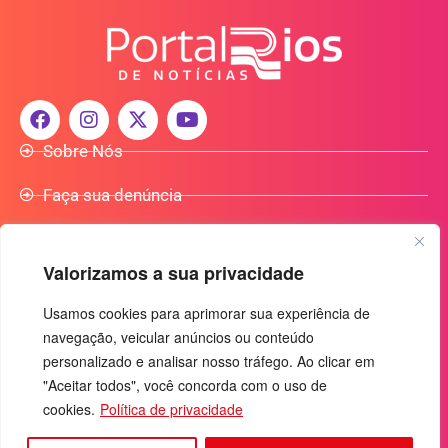
Sobre Nós
Faça sua denúncia
Participe do Nosso Grupo de Whatsapp
Valorizamos a sua privacidade
Anuncie Conosco
Usamos cookies para aprimorar sua experiência de
navegação, veicular anúncios ou conteúdo
+55 (92) 3085-7464
personalizado e analisar nosso tráfego. Ao clicar em
comercialradio95.7fm@gmail.com
"Aceitar todos", você concorda com o uso de
cookies.
Política de privacidade
Av. Rio Madeira, 444 - Nossa Sra. das Graças
Manaus-AM - CEP: 69053-030