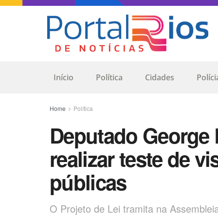
Início
Política
Cidades
Políci
Home
Política
Deputado George 
realizar teste de v
públicas
O Projeto de Lei tramita na Assemblei