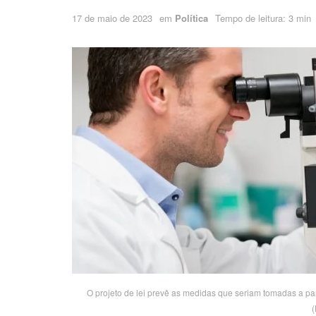
17 de maio de 2023
em
Política
Tempo de leitura: 3 min
O projeto de lei prevê as medidas que seriam tomadas a par
(