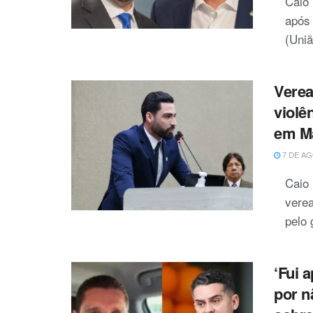
Caio 
após 
(Uniã
Verea
violê
em M
7 DE AG
Caio
verea
pelo 
‘Fui 
por n