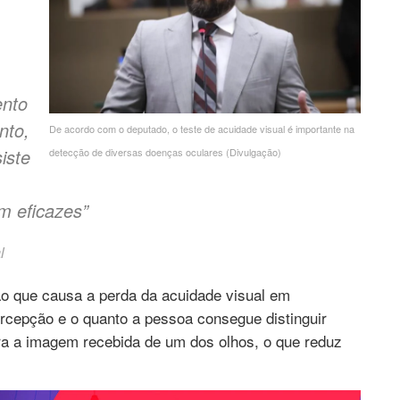
ento
nto,
De acordo com o deputado, o teste de acuidade visual é importante na
iste
detecção de diversas doenças oculares (Divulgação)
m eficazes”
l
o que causa a perda da acuidade visual em
ercepção e o quanto a pessoa consegue distinguir
ra a imagem recebida de um dos olhos, o que reduz