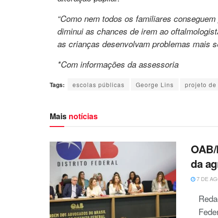
“Como nem todos os familiares conseguem 
diminui as chances de irem ao oftalmologis
as crianças desenvolvam problemas mais sé
*Com informações da assessoria
Tags:
escolas públicas
George Lins
projeto de 
Mais
notícias
OAB/D
da ag
7 DE AG
Redaç
Fede