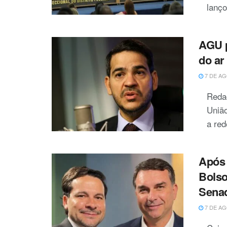
lanço
AGU p
do ar
7 DE AG
Reda
União
a red
Após 
Bolso
Sena
7 DE AG