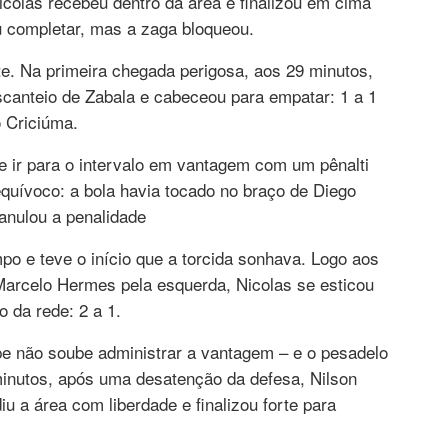
icolas recebeu dentro da área e finalizou em cima
ou completar, mas a zaga bloqueou.
te. Na primeira chegada perigosa, aos 29 minutos,
canteio de Zabala e cabeceou para empatar: 1 a 1
o Criciúma.
e ir para o intervalo em vantagem com um pênalti
quívoco: a bola havia tocado no braço de Diego
 anulou a penalidade
o e teve o início que a torcida sonhava. Logo aos
Marcelo Hermes pela esquerda, Nicolas se esticou
 da rede: 2 a 1.
pe não soube administrar a vantagem – e o pesadelo
minutos, após uma desatenção da defesa, Nilson
u a área com liberdade e finalizou forte para