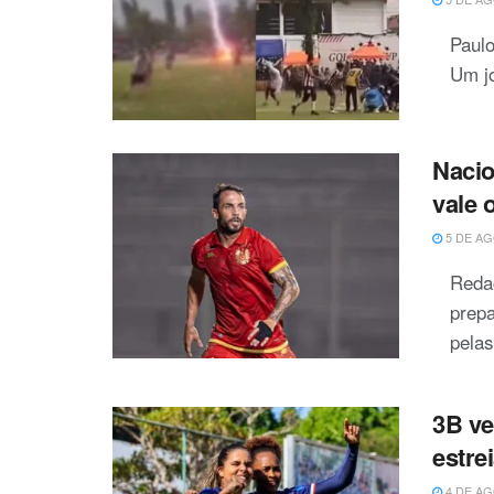
Paulo
Um jo
Nacio
vale 
5 DE AG
Reda
prepa
pelas
3B ve
estre
4 DE AG