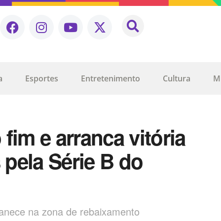
a
Esportes
Entretenimento
Cultura
M
fim e arranca vitória
pela Série B do
manece na zona de rebaixamento