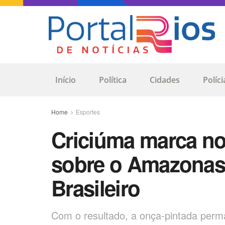
Início
Política
Cidades
Políci
Home
Esportes
Criciúma marca no 
sobre o Amazonas 
Brasileiro
Com o resultado, a onça-pintada per