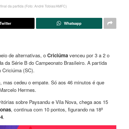
final da partida (Foto: André Tobias/AMFC)
Twitter
Whatsapp
o de alternativas, o
venceu por 3 a 2 o
Criciúma
da da Série B do Campeonato Brasileiro. A partida
m Criciúma (SC).
e, mas cedeu o empate. Só aos 46 minutos é que
 Marcelo Hermes.
vitórias sobre Paysandu e Vila Nova, chega aos 15
, continua com 10 pontos, figurando na 18ª
onas
.
-4