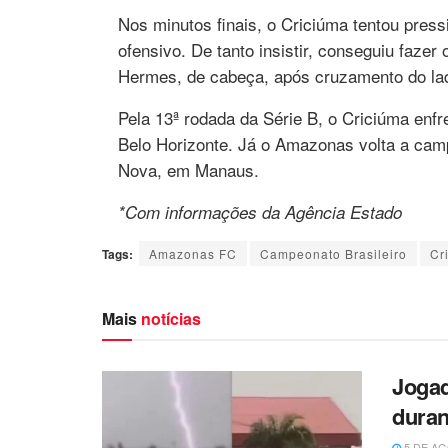
Nos minutos finais, o Criciúma tentou pres
ofensivo. De tanto insistir, conseguiu fazer
Hermes, de cabeça, após cruzamento do lado
Pela 13ª rodada da Série B, o Criciúma enf
Belo Horizonte. Já o Amazonas volta a camp
Nova, em Manaus.
*Com informações da Agência Estado
Tags:
Amazonas FC
Campeonato Brasileiro
Cr
Mais
notícias
Jogad
duran
5 DE AG