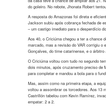
da casa teve a chance de ampliar aos 21. N
do goleiro. No rebote, Jhonata Robert tent
A resposta do Amazonas foi direta e eficien
Jackson subiu após cobrança fechada de es
– um castigo imediato para o desperdício d
Aos 40, o Criciúma chegou a ter a chance d
marcado, mas a revisão do VAR corrigiu o e
Gonçalves, do time catarinense, e o árbitro
O Criciúma voltou com tudo no segundo temp
dois minutos, após cruzamento preciso de 
para completar e mandou a bola para o fundo
Mas, assim como na primeira etapa, a equi
voltou a assombrar os torcedores. Aos 13 
Castrillón tabelou com Kevin Ramírez, invadi
empatar: 2 a 2.