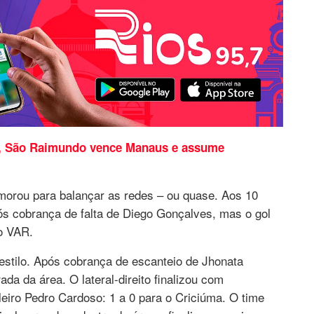
a, São Raimundo vence Manaus e assume
orou para balançar as redes – ou quase. Aos 10
pós cobrança de falta de Diego Gonçalves, mas o gol
o VAR.
 estilo. Após cobrança de escanteio de Jhonata
da da área. O lateral-direito finalizou com
leiro Pedro Cardoso: 1 a 0 para o Criciúma. O time