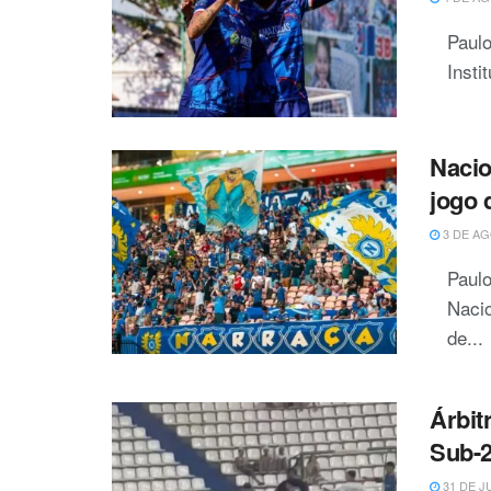
Paulo
Insti
Nacio
jogo 
3 DE AG
Paulo
Nacio
de...
Árbit
Sub-2
31 DE J