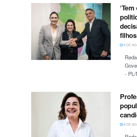
‘Tem 
polit
decis
filho
8 DE AG
Reda
Gove
- PL/
Profe
popul
candi
8 DE AG
Reda