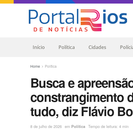
Início
Política
Cidades
Políci
Home
Política
Busca e apreensão 
constrangimento d
tudo, diz Flávio B
8 de julho de 2026
em
Política
Tempo de leitura: 4 min