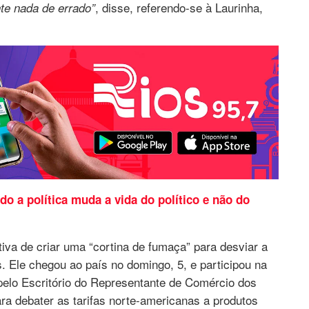
, disse, referendo-se à Laurinha,
te nada de errado”
do a política muda a vida do político e não do
tiva de criar uma “cortina de fumaça” para desviar a
 Ele chegou ao país no domingo, 5, e participou na
 pelo Escritório do Representante de Comércio dos
a debater as tarifas norte-americanas a produtos