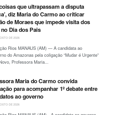
coisas que ultrapassam a disputa
ica’, diz Maria do Carmo ao criticar
ão de Moraes que impede visita dos
s no Dia dos Pais
OSTO DE 2026
ção Rios MANAUS (AM) — A candidata ao
rno do Amazonas pela coligação “Mudar é Urgente”
Novo, Professora Maria...
ssora Maria do Carmo convida
ação para acompanhar 1º debate entre
datos ao governo
OSTO DE 2026
ção Rios MANAUS (AM) - A candidata ao governo