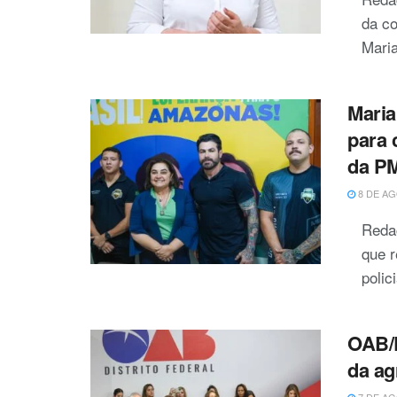
da c
Maria
Maria
para
da P
8 DE AG
Reda
que 
polic
OAB/D
da ag