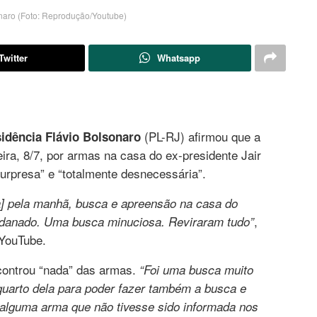
naro (Foto: Reprodução/Youtube)
Twitter
Whatsapp
(PL-RJ) afirmou que a
idência Flávio Bolsonaro
ira, 8/7, por armas na casa do ex-presidente Jair
urpresa” e “totalmente desnecessária”.
ra] pela manhã, busca e apreensão na casa do
,
 danado. Uma busca minuciosa. Reviraram tudo”
 YouTube.
ncontrou “nada” das armas.
“Foi uma busca muito
 quarto dela para poder fazer também a busca e
 alguma arma que não tivesse sido informada nos