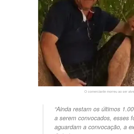
O comerciante morreu ao ser alv
“Ainda restam os últimos 1.00
a serem convocados, esses f
aguardam a convocação, a ex