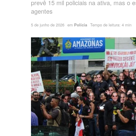
prevê 15 mil policiais na ativa, mas 
agentes
5 de junho de 2026
em
Polícia
Tempo de leitura: 4 min