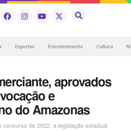
a
Esportes
Entretenimento
Cultura
M
erciante, aprovados
vocação e
rno do Amazonas
concurso de 2022, a legislação estadual