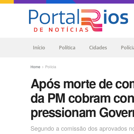
Início
Política
Cidades
Políci
Home
Polícia
Após morte de com
da PM cobram con
pressionam Gove
Segundo a comissão dos aprovados no 